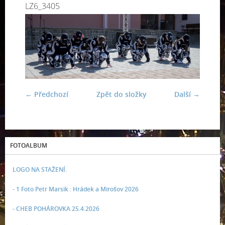
LZ6_3405
← Předchozí
Zpět do složky
Další →
FOTOALBUM
LOGO NA STAŽENÍ.
- 1 Foto Petr Marsik : Hrádek a Mirošov 2026
- CHEB POHÁROVKA 25.4.2026