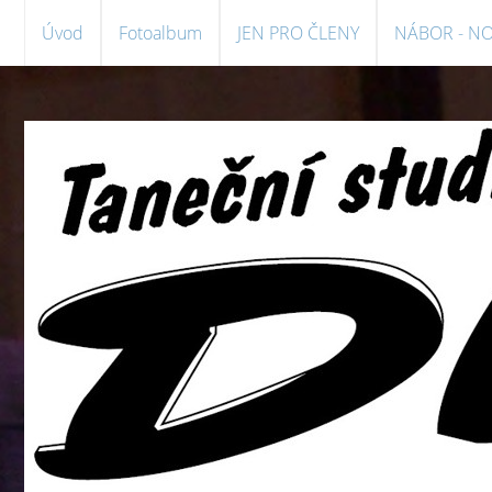
Úvod
Fotoalbum
JEN PRO ČLENY
NÁBOR - N