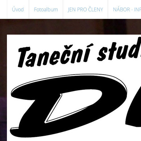
Úvod
Fotoalbum
JEN PRO ČLENY
NÁBOR - I