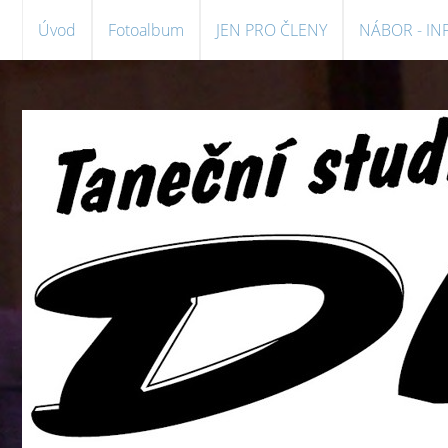
Úvod
Fotoalbum
JEN PRO ČLENY
NÁBOR - I