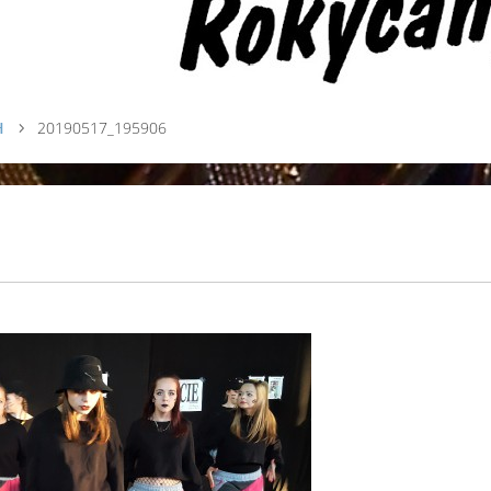
H
20190517_195906