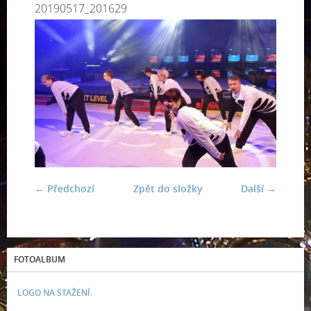
20190517_201629
← Předchozí
Zpět do složky
Další →
FOTOALBUM
LOGO NA STAŽENÍ.